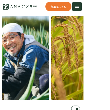
部員になる
TOP
ご参加までの流れ
多古町について
多古町を知る
多古町と関わる
多古町への行き方
農家さん紹介
各種料金について