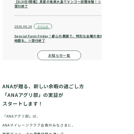
【8/2(日)開催】真夏の奄美大島でマンゴー収穫体験！※
受付終了
2026.06.24
イベント
Special Farm Friday！都心の農園で、特別な金曜の夜の
時間を。※受付終了
お知らせ一覧
ANAが贈る、新しい余暇の過ごし方
「ANAアグリ部」の実証が
スタートします！
「ANAアグリ部」は、
ANAマイレージクラブ会員のみなさまに、
新鮮でユニークな農業体験を通して、