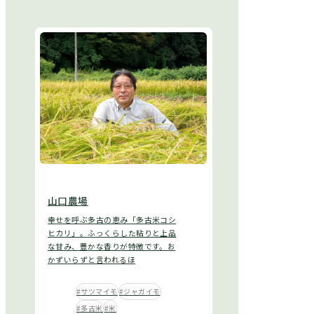
山口農場
幸せを呼ぶ多古の恵み「多古米コシ
ヒカリ」。ふっくらした粘りと上品
な甘み、豊かな香りが特徴です。お
かずいらずと言われるほ
サツマイモ
ジャガイモ
多古米
米