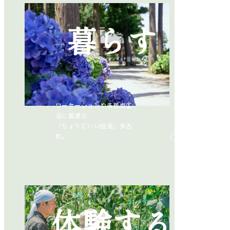
暮らす
ワーケーションや多拠点生
活に最適な
「ちょうどいい田舎」多古
町。
体験する