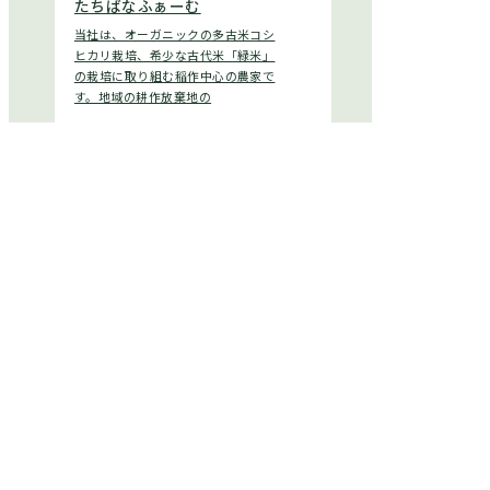
たちばなふぁーむ
当社は、オーガニックの多古米コシ
ヒカリ栽培、希少な古代米「緑米」
の栽培に取り組む稲作中心の農家で
す。地域の耕作放棄地の
米
佐藤農園