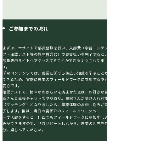
パートナーになる
アグリ部にご関心のある
企業・公官庁の方はこちら
ご参加までの流れ
まずは、本サイトで部員登録を行い、入部費（学習コンテン
ツ・確認テスト等の教材費含む）のお支払いを完了すると、
部員専用サイトへアクセスすることができるようになりま
す。
学習コンテンツでは、農業に関する幅広い知識を学ぶことが
できるため、実際に農業のフィールドワークに参加する際も
安心です。
確認テストで、簡単なおさらいを済ませた後は、お好きな農
家さんと直接チャットでやり取り。農家さんが受け入れ可能
（マッチング）となりましたら、農業体験のお申し込みが完
了します。後は、当日の農家でのフィールドワークへ！
一度入部をすると、何回でもフィールドワークに参加申し込
みができますので、ぜひリピートしながら、農業の世界を存
分に楽しんでください。