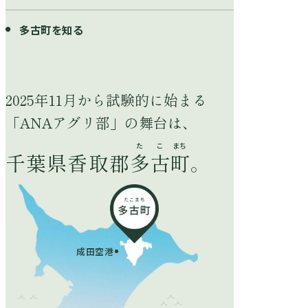
多古町を知る
2025年11月から試験的に始まる
「ANAアグリ部」の舞台は、
千葉県香取郡
多
古
町
。
ANAアグリ部と
利用規約
は？
成田空港
プライバシーポリシー
各種料金について
特定商取引法に基づく表
よくある質問
示