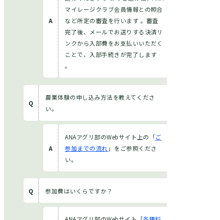
マイレージクラブ会員情報との照合
など所定の審査を行います 。審査
部員になる
完了後、メールでお送りする決済リ
アグリ部会員ご登録がまだの方はこちら
ンクから入部費をお支払いいただく
ことで、入部手続きが完了します
。
パートナーになる
アグリ部にご関心のある
企業・公官庁の方はこちら
農業体験の申し込み方法を教えてくださ
い。
ANAアグリ部のWebサイト上の「
ご
参加までの流れ
」をご参照くださ
い。
参加費はいくらですか？
ANAアグリ部のWebサイト「
各種料