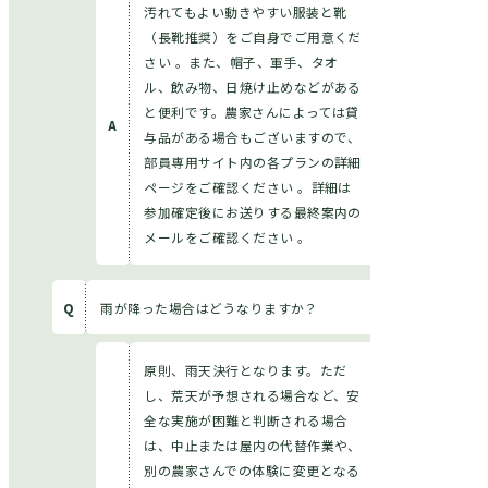
汚れてもよい動きやすい服装と靴
（長靴推奨）をご自身でご用意くだ
さい 。また、帽子、軍手、タオ
ル、飲み物、日焼け止めなどがある
と便利です。農家さんによっては貸
与品がある場合もございますので、
ANAアグリ部と
利用規約
は？
部員専用サイト内の各プランの詳細
プライバシーポリシー
ページをご確認ください 。詳細は
各種料金について
参加確定後にお送りする最終案内の
特定商取引法に基づく表
よくある質問
示
メールをご確認ください 。
お問い合わせ
雨が降った場合はどうなりますか？
原則、雨天決行となります。ただ
し、荒天が予想される場合など、安
全な実施が困難と判断される場合
は、中止または屋内の代替作業や、
別の農家さんでの体験に変更となる