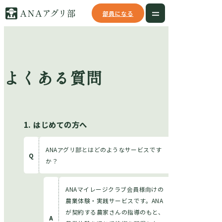
部員になる
TOP
よくある質問
ご参加までの流れ
多古町について
はじめての方へ
多古町を知る
ANAアグリ部とはどのようなサービスです
多古町と関わる
か？
多古町への行き方
ANAマイレージクラブ会員様向けの
農家さん紹介
農業体験・実践サービスです。ANA
が契約する農家さんの指導のもと、
各種料金について