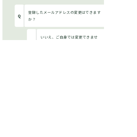
登録したメールアドレスの変更はできます
か？
いいえ、ご自身では変更できませ
ん。お問い合わせフォームにご連絡
ください。
ANAアグリ部に連携しているANAマイレー
ジクラブお客様番号の変更方法を教えてく
ださい。
ANAアグリ部に登録されたANAマイ
レージクラブのお客様番号の変更
は、お客様ご自身では行えません。
お手数ですが、ANAアグリ部Webサ
イトの「お問い合わせ」よりご申告